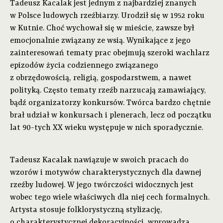
Tadeusz Kacalak jest jednym z najbardziej znanych
w Polsce ludowych rzeźbiarzy. Urodził się w 1952 roku
w Kutnie. Choć wychował się w mieście, zawsze był
emocjonalnie związany ze wsią. Wynikające z jego
zainteresowań tematy prac obejmują szeroki wachlarz
epizodów życia codziennego związanego
z obrzędowością, religią, gospodarstwem, a nawet
polityką. Często tematy rzeźb narzucają zamawiający,
bądź organizatorzy konkursów. Twórca bardzo chętnie
brał udział w konkursach i plenerach, lecz od początku
lat 90-tych XX wieku występuje w nich sporadycznie.
Tadeusz Kacalak nawiązuje w swoich pracach do
wzorów i motywów charakterystycznych dla dawnej
rzeźby ludowej. W jego twórczości widocznych jest
wobec tego wiele właściwych dla niej cech formalnych.
Artysta stosuje folklorystyczną stylizację,
o charakterystycznej dekoracyjności, wprowadza