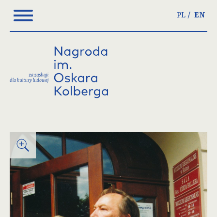
Please
PL
EN
note:
This
website
includes
an
accessibility
system.