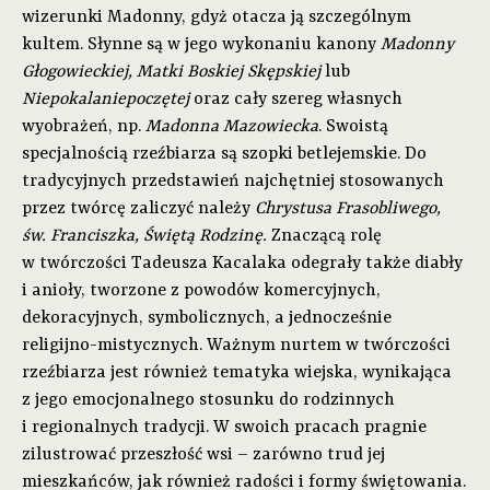
wizerunki Madonny, gdyż otacza ją szczególnym
kultem. Słynne są w jego wykonaniu kanony
Madonny
Głogowieckiej, Matki Boskiej Skępskiej
lub
Niepokalaniepoczętej
oraz cały szereg własnych
wyobrażeń, np.
Madonna Mazowiecka
. Swoistą
specjalnością rzeźbiarza są szopki betlejemskie. Do
tradycyjnych przedstawień najchętniej stosowanych
przez twórcę zaliczyć należy
Chrystusa Frasobliwego,
św. Franciszka, Świętą Rodzinę.
Znaczącą rolę
w twórczości Tadeusza Kacalaka odegrały także diabły
i anioły, tworzone z powodów komercyjnych,
dekoracyjnych, symbolicznych, a jednocześnie
religijno-mistycznych. Ważnym nurtem w twórczości
rzeźbiarza jest również tematyka wiejska, wynikająca
z jego emocjonalnego stosunku do rodzinnych
i regionalnych tradycji. W swoich pracach pragnie
zilustrować przeszłość wsi – zarówno trud jej
mieszkańców, jak również radości i formy świętowania.